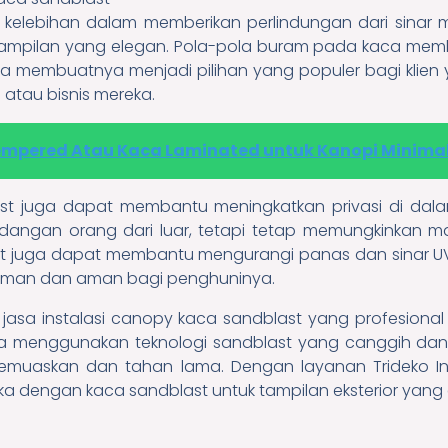
 kelebihan dalam memberikan perlindungan dari sinar m
mpilan yang elegan. Pola-pola buram pada kaca mem
a membuatnya menjadi pilihan yang populer bagi klien
tau bisnis mereka.
mpered Atau Kaca Laminated untuk Kanopi Minimal
ast juga dapat membantu meningkatkan privasi di dal
angan orang dari luar, tetapi tetap memungkinkan m
t juga dapat membantu mengurangi panas dan sinar U
aman dan aman bagi penghuninya.
a jasa instalasi canopy kaca sandblast yang profesiona
eka menggunakan teknologi sandblast yang canggih dan
emuaskan dan tahan lama. Dengan layanan Trideko Inte
ka dengan kaca sandblast untuk tampilan eksterior yang 