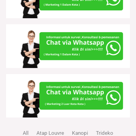
All
Atap Louvre
Kanopi
Trideko