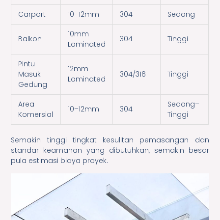
Carport
10–12mm
304
Sedang
10mm
Balkon
304
Tinggi
Laminated
Pintu
12mm
Masuk
304/316
Tinggi
Laminated
Gedung
Area
Sedang–
10–12mm
304
Komersial
Tinggi
Semakin tinggi tingkat kesulitan pemasangan dan
standar keamanan yang dibutuhkan, semakin besar
pula estimasi biaya proyek.