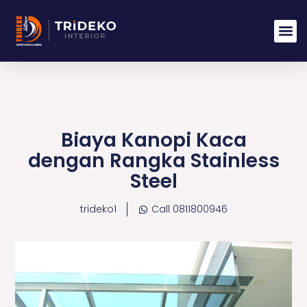
Lewati
ke
konten
Biaya Kanopi Kaca
dengan Rangka Stainless
Steel
trideko1
Call 0811800946