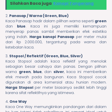
Silahkan Baca juga
Kanopi Tangerang
2.
Panasap / Warna (Green, Blue)
Kaca Panasap hadir dalam pilihan warna seperti
green
dan
blue
. Kaca ini juga memiliki kemampuan
menyerap panas sambil memberikan efek estetika
yang indah.
Harga kanopi Panasap
per meter mulai
dari Rp 2.000.000, tergantung pada warna dan
ketebalan kaca.
3.
Stopsol / Reflektif (Green, Blue, Silver)
Kaca Stopsol adalah kaca reflektif yang menolak
sebagian besar cahaya dan panas. Dengan pilihan
warna
green
,
blue
, dan
silver
, kaca ini memberikan
efek mewah pada bangunan. Kaca Stopsol cocok
digunakan di area komersial atau hunian modern.
Harga Stopsol
per meter biasanya sedikit lebih tinggi
karena sifat reflektifnya yang istimewa.
4.
One Way
Kaca One Way memungkinkan pandangan dari dalam