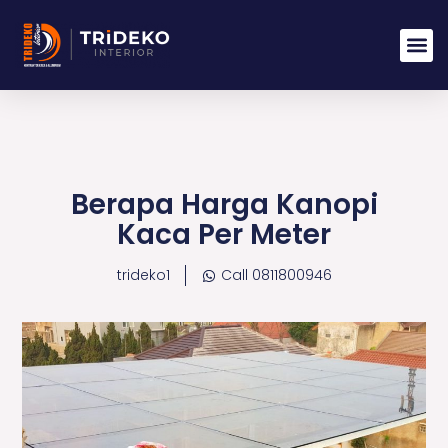
Lewati
ke
konten
Berapa Harga Kanopi
Kaca Per Meter
trideko1
Call 0811800946