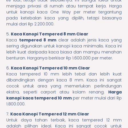
ke luar, tetapi tidak sebaliknya. Ini sangat ideal untuk
menjaga privasi di rumah atau tempat kerja. Harga
untuk kanopi kaca One Way per meter tergantung
pada ketebalan kaca yang dipilih, tetapi biasanya
mulai dari Rp 2.200.000.
5.
Kaca Kanopi Tempered 8 mm Clear
Kaca
tempered 8 mm
clear adalah jenis kaca yang
sering digunakan untuk kanopi kaca minimalis. Kaca ini
lebih kuat daripada kaca biasa dan mampu menahan
benturan. Harganya berkisar Rp 1.600.000 per meter.
6.
Kaca Kanopi Tempered 10 mm Clear
Kaca tempered 10 mm lebih tebal dan lebih kuat
dibandingkan dengan kaca 8 mm. Kaca ini sangat
cocok untuk area yang memerlukan perlindungan
ekstra, seperti carport atau kolam renang.
Harga
kanopi kaca tempered 10 mm
per meter mulai dari Rp
1.800.000.
7.
Kaca Kanopi Tempered 12 mm Clear
Untuk daya tahan terbaik, kaca tempered 12 mm
adalah pilihan ideal. Kaca ini sangat cocok untuk