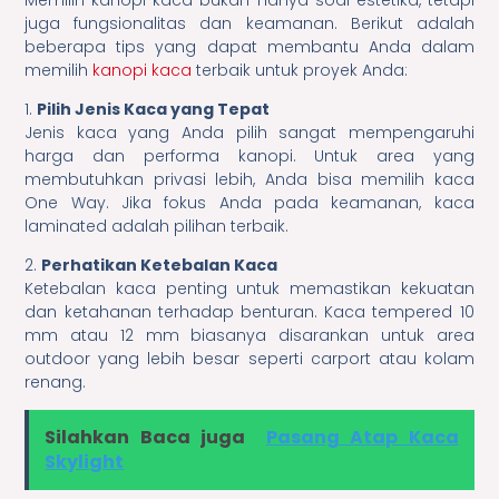
Memilih kanopi kaca bukan hanya soal estetika, tetapi
juga fungsionalitas dan keamanan. Berikut adalah
beberapa tips yang dapat membantu Anda dalam
memilih
kanopi kaca
terbaik untuk proyek Anda:
1.
Pilih Jenis Kaca yang Tepat
Jenis kaca yang Anda pilih sangat mempengaruhi
harga dan performa kanopi. Untuk area yang
membutuhkan privasi lebih, Anda bisa memilih kaca
One Way. Jika fokus Anda pada keamanan, kaca
laminated adalah pilihan terbaik.
2.
Perhatikan Ketebalan Kaca
Ketebalan kaca penting untuk memastikan kekuatan
dan ketahanan terhadap benturan. Kaca tempered 10
mm atau 12 mm biasanya disarankan untuk area
outdoor yang lebih besar seperti carport atau kolam
renang.
Silahkan Baca juga
Pasang Atap Kaca
Skylight