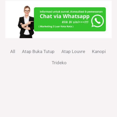
All
Atap Buka Tutup
Atap Louvre
Kanopi
Trideko