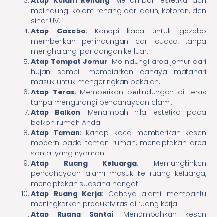
Atap Kolam Renang
: Menambah estetika dan
melindungi kolam renang dari daun, kotoran, dan
sinar UV.
Atap Gazebo
: Kanopi kaca untuk gazebo
memberikan perlindungan dari cuaca, tanpa
menghalangi pandangan ke luar.
Atap Tempat Jemur
: Melindungi area jemur dari
hujan sambil membiarkan cahaya matahari
masuk untuk mengeringkan pakaian.
Atap Teras
: Memberikan perlindungan di teras
tanpa mengurangi pencahayaan alami.
Atap Balkon
: Menambah nilai estetika pada
balkon rumah Anda.
Atap Taman
: Kanopi kaca memberikan kesan
modern pada taman rumah, menciptakan area
santai yang nyaman.
Atap Ruang Keluarga
: Memungkinkan
pencahayaan alami masuk ke ruang keluarga,
menciptakan suasana hangat.
Atap Ruang Kerja
: Cahaya alami membantu
meningkatkan produktivitas di ruang kerja.
Atap Ruang Santai
: Menambahkan kesan