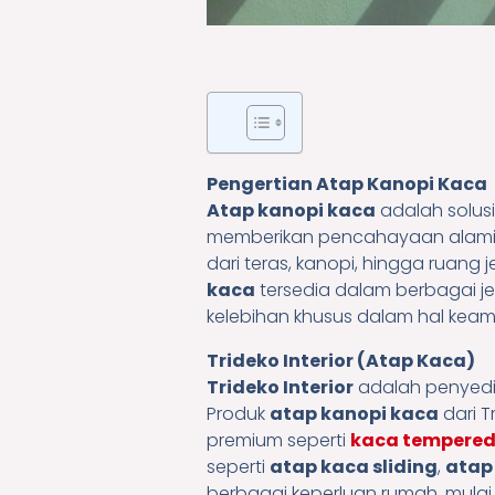
Pengertian Atap Kanopi Kaca
Atap kanopi kaca
adalah solus
memberikan pencahayaan alami
dari teras, kanopi, hingga ruang
kaca
tersedia dalam berbagai je
kelebihan khusus dalam hal kea
Trideko Interior (Atap Kaca)
Trideko Interior
adalah penyed
Produk
atap kanopi kaca
dari T
premium seperti
kaca tempere
seperti
atap kaca sliding
,
atap
berbagai keperluan rumah, mulai 