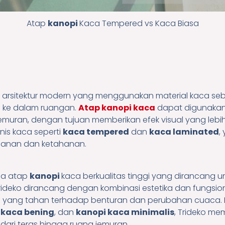
Atap
kanopi
Kaca Tempered vs Kaca Biasa
i arsitektur modern yang menggunakan material kaca seb
 ke dalam ruangan.
Atap kanopi kaca
dapat digunakan 
 jemuran, dengan tujuan memberikan efek visual yang lebi
nis kaca seperti
kaca tempered
dan
kaca laminated
,
manan dan ketahanan.
ia atap
kanopi
kaca berkualitas tinggi yang dirancang 
rideko dirancang dengan kombinasi estetika dan fungsio
d
yang tahan terhadap benturan dan perubahan cuaca. 
 kaca bening
, dan
kanopi kaca minimalis
, Trideko me
dari teras hingga ruang jemuran.