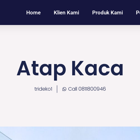
Home
Klien Kami
Produk Kami
P
Atap Kaca
trideko1
Call 0811800946