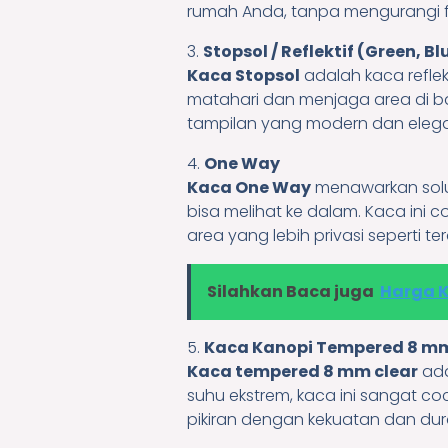
rumah Anda, tanpa mengurangi f
3.
Stopsol / Reflektif (Green, Blu
Kaca Stopsol
adalah kaca refle
matahari dan menjaga area di b
tampilan yang modern dan elegan
4.
One Way
Kaca One Way
menawarkan solusi
bisa melihat ke dalam. Kaca ini 
area yang lebih privasi seperti te
Silahkan Baca juga
Harga 
5.
Kaca Kanopi Tempered 8 mm
Kaca tempered 8 mm clear
ada
suhu ekstrem, kaca ini sangat co
pikiran dengan kekuatan dan dura