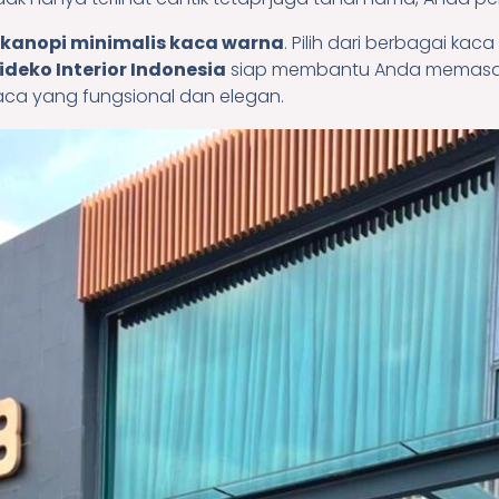
kanopi minimalis kaca warna
. Pilih dari berbagai ka
rideko Interior Indonesia
siap membantu Anda memasang
kaca yang fungsional dan elegan.