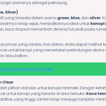
ungsi utamanya sebagai pelindung.
e, Silver)
ktif yang tersedia dalam warna
green
,
blue
, dan
silver
. 
awahnya tetap sejuk, menjadikannya ideal untuk
kanopi
, kaca Stopsol menambah dimensi futuristik pada rumah
 privasi yang cerdas. Dari dalam, Anda dapat melihat kelu
cocok untuk kanopi yang memerlukan perlindungan ekstra 
ras atau balkon.
Kanopi Kaca 8mm vs 10mm
 Clear
lah pilihan standar untuk kanopi minimalis. Dengan ke
cok untuk kanopi yang berada di area terbuka.
Kaca tem
bilitas yang tinggi, sambil tetap menjaga tampilan minim