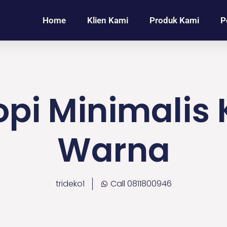
Home
Klien Kami
Produk Kami
P
pi Minimalis
Warna
trideko1
Call 0811800946