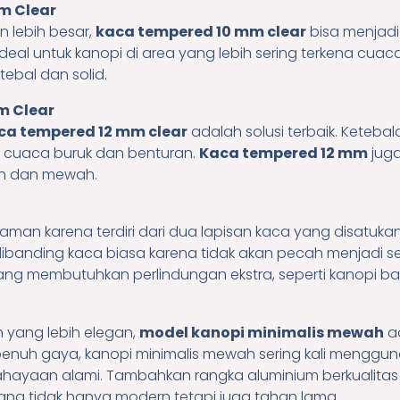
m Clear
 lebih besar,
kaca tempered 10 mm clear
bisa menjadi 
eal untuk kanopi di area yang lebih sering terkena cuaca e
ebal dan solid.
m Clear
ca tempered 12 mm clear
adalah solusi terbaik. Keteba
ri cuaca buruk dan benturan.
Kaca tempered 12 mm
jug
oh dan mewah.
aman karena terdiri dari dua lapisan kaca yang disatukan 
dibanding kaca biasa karena tidak akan pecah menjadi s
yang membutuhkan perlindungan ekstra, seperti kanopi bal
 yang lebih elegan,
model kanopi minimalis mewah
ad
nuh gaya, kanopi minimalis mewah sering kali menggu
cahayaan alami. Tambahkan rangka aluminium berkualitas
ng tidak hanya modern tetapi juga tahan lama.