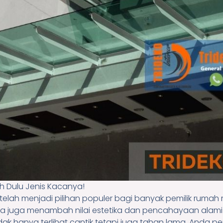
ih Dulu Jenis Kacanya!
telah menjadi pilihan populer bagi banyak pemilik rumah 
aca juga menambah nilai estetika dan pencahayaan alami
k hanya terlihat cantik tetapi juga tahan lama, Anda per