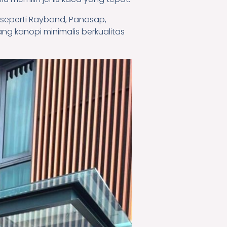
ca seperti Rayband, Panasap,
 kanopi minimalis berkualitas