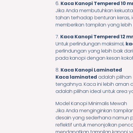
6.
Kaca Kanopi Tempered 10 m
Jika Anda membutuhkan kekuatan
tahan terhadap benturan keras, id
memberikan tampilan yang lebih t
7.
Kaca Kanopi Tempered 12 m
Untuk perlindungan maksimal,
ka
perlindungan yang lebih baik da
pada kanopi dengan kesan kok
8.
Kaca Kanopi Laminated
Kaca laminated
adalah pilihan 
tengahnya. Kaca ini lebih aman 
adalah pilihan ideal untuk area 
Model Kanopi Minimalis Mewah
Jika Anda menginginkan tampilan
desain yang sederhana namun pe
reflektif untuk menonjolkan pen
mendapatkan tampilan kanopi ya