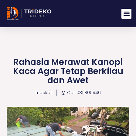
Lewati
ke
konten
Rahasia Merawat Kanopi
Kaca Agar Tetap Berkilau
dan Awet
trideko1
Call 0811800946