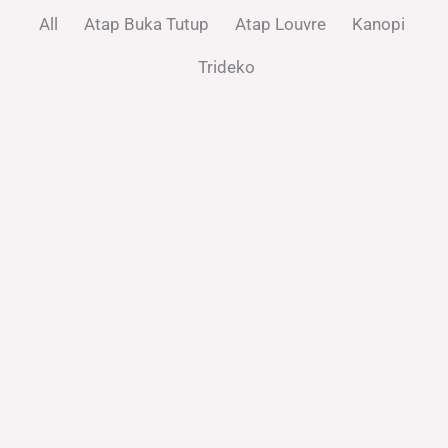
All
Atap Buka Tutup
Atap Louvre
Kanopi
Trideko