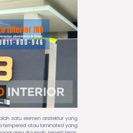
lah satu elemen arsitektur yang
ca tempered atau laminated yang
gai area di rumah, seperti teras,