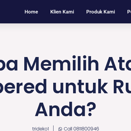
Home
Klien Kami
Produk Kami
P
a Memilih At
ered untuk 
Anda?
trideko1
Call 0811800946