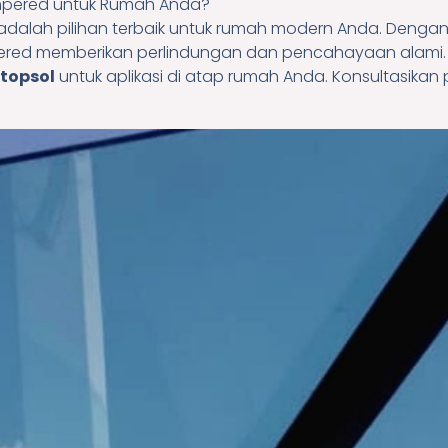
mpered untuk Rumah Anda?
adalah pilihan terbaik untuk rumah modern Anda. Denga
pered memberikan perlindungan dan pencahayaan alami.
topsol
untuk aplikasi di atap rumah Anda. Konsultasika