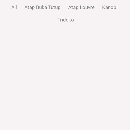
All
Atap Buka Tutup
Atap Louvre
Kanopi
Trideko