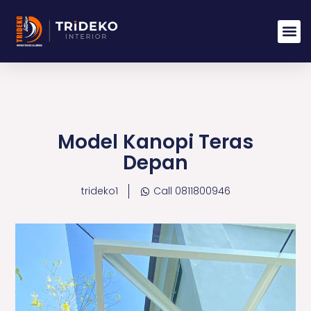
Lewati
ke
konten
Model Kanopi Teras
Depan
trideko1
Call 0811800946